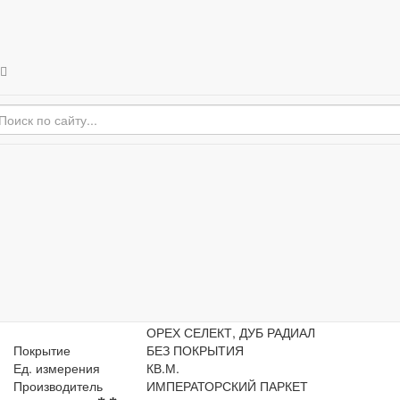
Императорский
паркет
Императорс
MENU
паркет
Главная
Продукция
Художественный паркет
Художественные розетки
КАЛЕЙДОСКОП
КАЛЕЙДОСКОП
Артикул
3-017
Габариты
D=2000х15мм
Породы
ЯСЕНЬ РАДИАЛ, МЕРБАУ ЭКСТРА М,
ОРЕХ СЕЛЕКТ, ДУБ РАДИАЛ
Покрытие
БЕЗ ПОКРЫТИЯ
Ед. измерения
КВ.М.
Производитель
ИМПЕРАТОРСКИЙ ПАРКЕТ