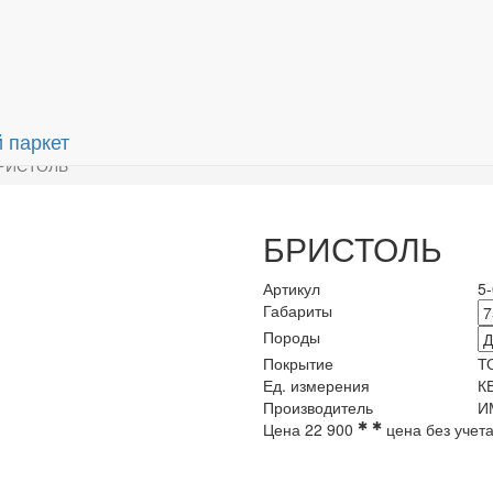
рмация
О компании
Контакты
РИСТОЛЬ
БРИСТОЛЬ
Артикул
5
Габариты
Породы
Покрытие
Т
Ед. измерения
К
Производитель
И
✱
✱
Цена
22 900
цена без учет