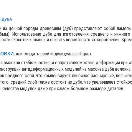
 ДУБА
ой из ценной породы древесины (дуб) представляют собой ламел
6мм). Использование дуба для изготовления среднего и нижнего
ость паркетных планок и снизить вероятность их коробления. Кром
, или создать свой индивидуальный цвет.
РОВКИ
тся высокой стабильностью и сопротивляемостью деформации при и
конструкции антидеформационных модулей из массива дуба волокна
он среднего слоя, что компенсирует линейное расширение, возник
того, средний слой также состоит из дуба, что увеличивает стойкос
и качества модулей даже при самом большом размере деталей.