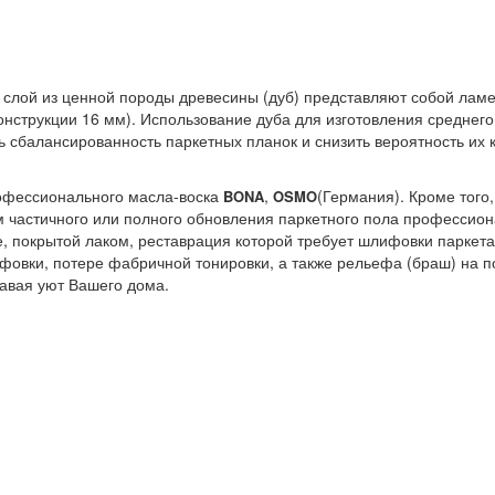
ий слой из ценной породы древесины (дуб) представляют собой ла
онструкции 16 мм). Использование дуба для изготовления среднег
 сбалансированность паркетных планок и снизить вероятность их к
офессионального масла-воска
,
(Германия). Кроме того
BONA
OSMO
 частичного или полного обновления паркетного пола профессион
е, покрытой лаком, реставрация которой требует шлифовки паркета
овки, потере фабричной тонировки, а также рельефа (браш) на по
давая уют Вашего дома.