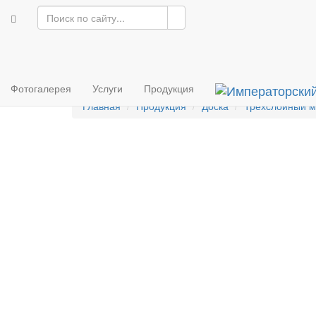
Императорский
паркет
Продукция
Услуги
Фотогалерея
Инфо
Фотогалерея
Услуги
Продукция
Главная
Продукция
Доска
Трехслойный м