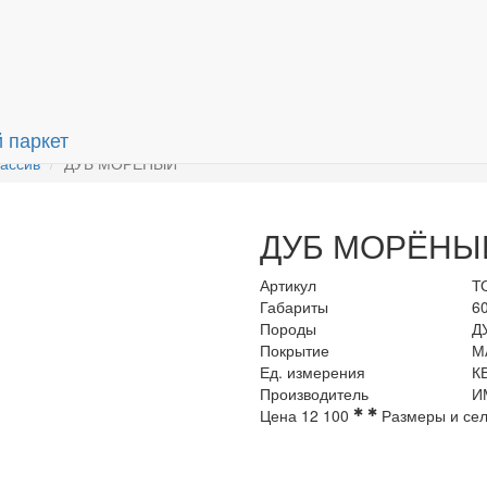
рмация
О компании
Контакты
ассив
ДУБ МОРЁНЫЙ
ДУБ МОРЁНЫ
Артикул
Т
Габариты
6
Породы
Д
Покрытие
М
Ед. измерения
К
Производитель
И
✱
✱
Цена
12 100
Размеры и сел